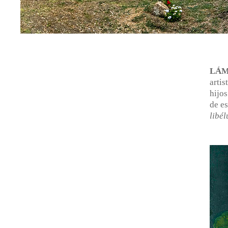
LÁM
artis
hijo
de e
libél