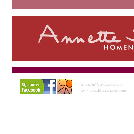
fundacion@garciaaguera.com
www.fundaciongarciaaguera.org