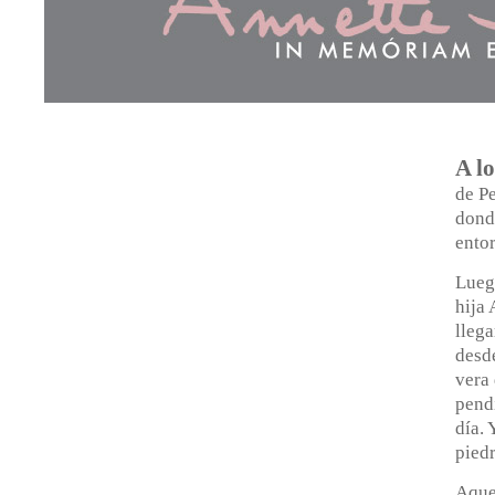
A lo
de Pe
donde
entor
Luego
hija
llega
desde
vera 
pendi
día. 
piedr
Aquel