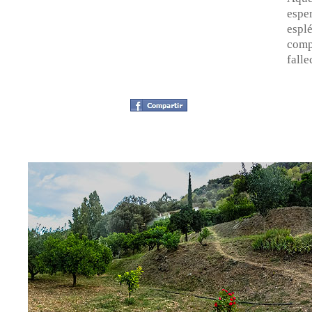
esper
esplé
compa
falle