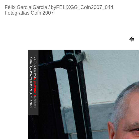
Félix García García / byFELIXGG_Coin2007_044
Fotografías Coín 2007