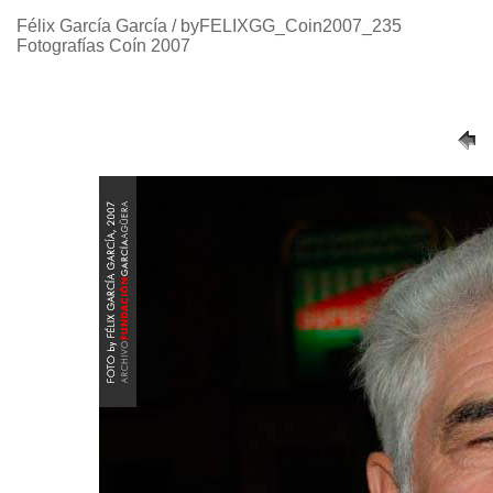
Félix García García / byFELIXGG_Coin2007_235
Fotografías Coín 2007