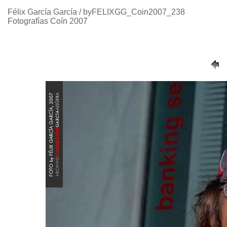
Félix García García / byFELIXGG_Coin2007_238
Fotografías Coín 2007