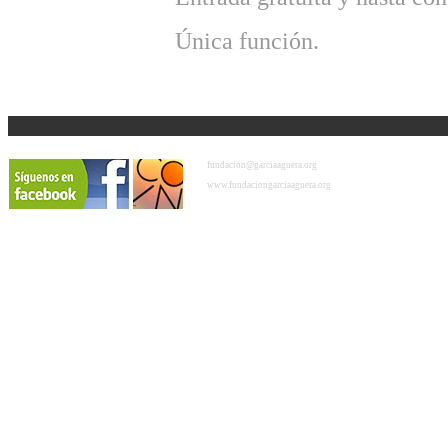
Única función.
fundacion@garciaaguera.org
www.fundaciongarciaaguera.org