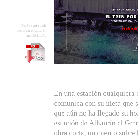
Desde aquí puede
descargar el cartel en
tamaño DinA3
En una estación cualquiera 
comunica con su nieta que s
que aún no ha llegado su ho
estación de Alhaurín el Gran
obra corta, un cuento sobre 