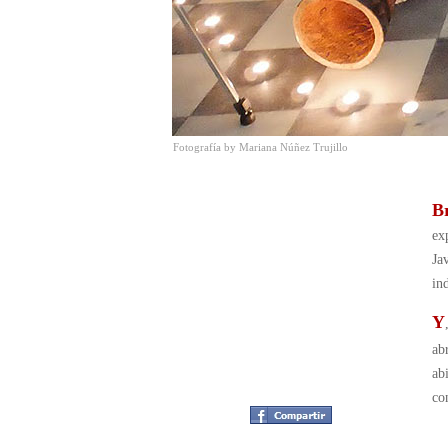
Fotografía by Mariana Núñez Trujillo
B
ex
Ja
in
Y
ab
ab
co