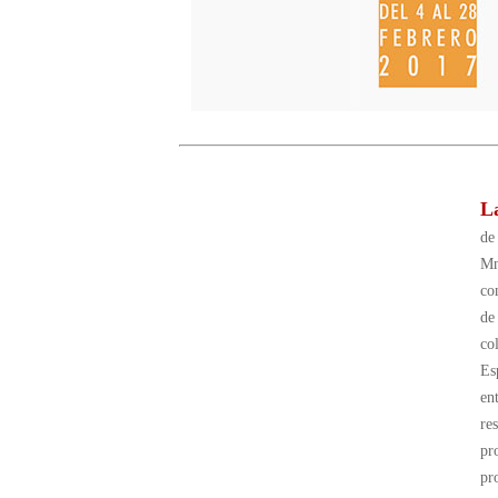
L
de
Mn
co
de
co
Es
en
re
pr
pr