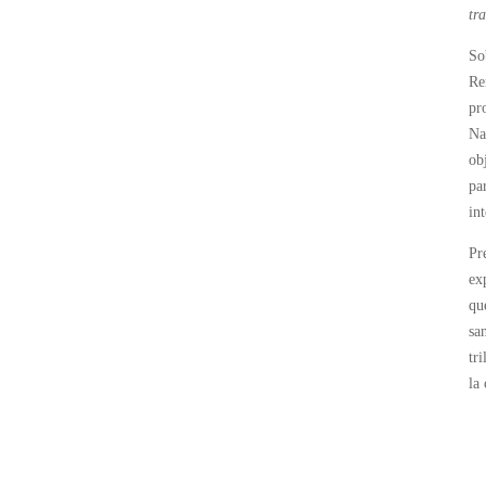
tr
So
Re
pr
Na
ob
pa
in
Pr
ex
qu
sa
tr
la 