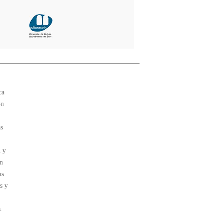
ca
ón
as
l y
ón
us
s y
.