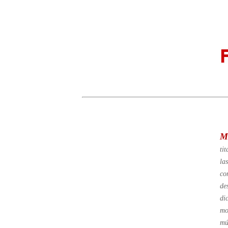
Mn
ti
la
co
de
di
mo
mú