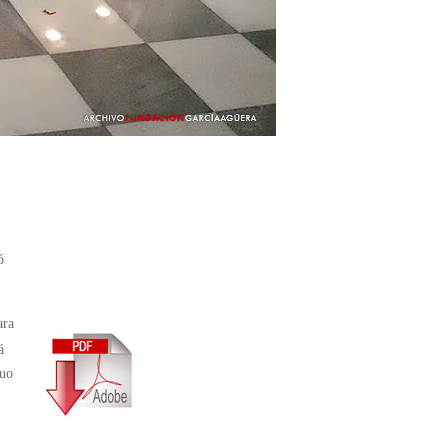
ó
ara
á
guo