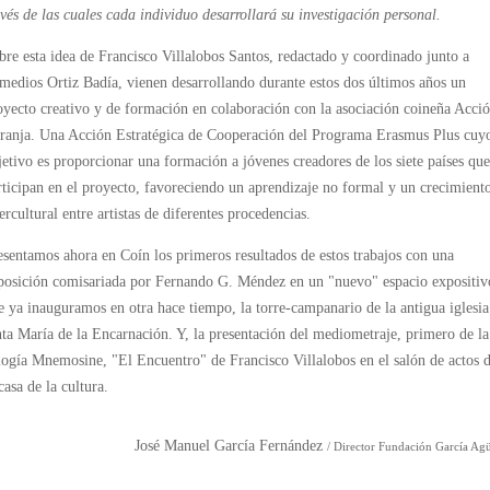
avés de las cuales cada individuo desarrollará su investigación personal.
bre esta idea de Francisco Villalobos Santos, redactado y coordinado junto a
medios Ortiz Badía, vienen desarrollando durante estos dos últimos años un
oyecto creativo y de formación en colaboración con la asociación coineña Acci
ranja. Una Acción Estratégica de Cooperación del Programa Erasmus Plus cuy
jetivo es proporcionar una formación a jóvenes creadores de los siete países que
rticipan en el proyecto, favoreciendo un aprendizaje no formal y un crecimient
tercultural entre artistas de diferentes procedencias.
esentamos ahora en Coín los primeros resultados de estos trabajos con una
posición comisariada por Fernando G. Méndez en un "nuevo" espacio expositiv
e ya inauguramos en otra hace tiempo, la torre-campanario de la antigua iglesia
nta María de la Encarnación. Y, la presentación del mediometraje, primero de la
ilogía Mnemosine, "El Encuentro" de Francisco Villalobos en el salón de actos 
casa de la cultura.
José Manuel García Fernández
/ Director Fundación García Ag