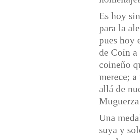
Es hoy si
para la al
pues hoy e
de Coín a 
coineño qu
merece; a
allá de nu
Muguerza 
Una medall
suya y sol