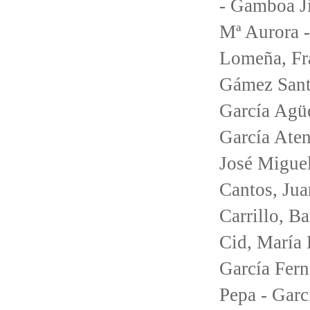
- Gamboa Ji
Mª Aurora 
Lomeña, Fra
Gámez Santo
García Agüe
García Aten
José Miguel
Cantos, Jua
Carrillo, B
Cid, María 
García Fern
Pepa - Garc