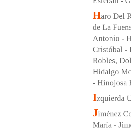
Esteban - G
H
aro Del 
de La Fuens
Antonio - H
Cristóbal -
Robles, Dol
Hidalgo Mor
- Hinojosa 
I
zquierda 
J
iménez Co
María - Jim