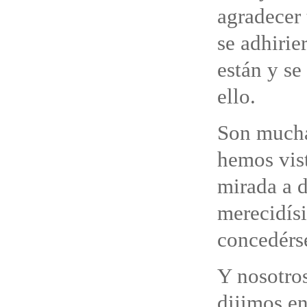
agradecer 
se adhirie
están y se
ello.
Son mucha
hemos vist
mirada a 
merecidísi
concedérse
Y nosotros
dijimos en