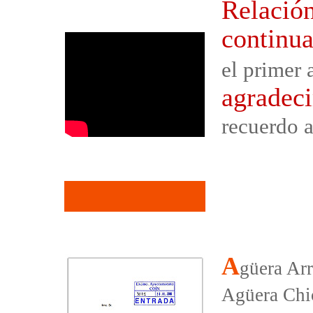
Relación
continu
el primer 
agradeci
recuerdo a
A
güera Arr
Agüera Chic