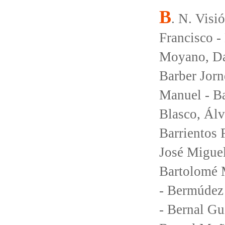
B
. N. Visi
Francisco -
Moyano, Da
Barber Jorn
Manuel - B
Blasco, Álv
Barrientos 
José Migue
Bartolomé M
- Bermúdez 
- Bernal Gu