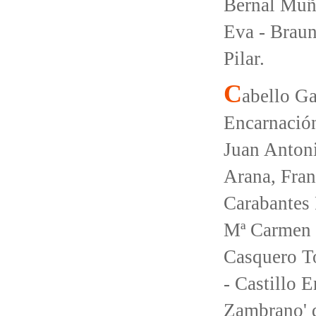
Bernal Muño
Eva - Braun
Pilar.
C
abello Ga
Encarnación
Juan Antoni
Arana, Fran
Carabantes 
Mª Carmen 
Casquero To
- Castillo 
Zambrano' 