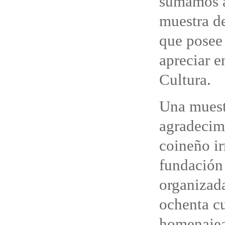
sumamos a
muestra de
que posee
apreciar e
Cultura.
Una muest
agradecimi
coineño ir
fundación 
organizada
ochenta c
homenaje