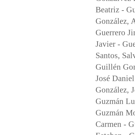
Beatriz - G
González, A
Guerrero J
Javier - Gu
Santos, Sal
Guillén Gon
José Danie
González, J
Guzmán Luq
Guzmán Mor
Carmen - G