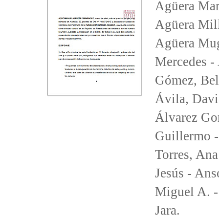
Agüera Mari
Agüera Mill
Agüera Mug
Mercedes - 
Gómez, Bel
Ávila, Davi
Álvarez Gon
Guillermo -
Torres, Ana
Jesús - Ans
Miguel A. -
Jara.