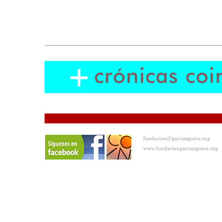
fundacion@garciaaguera.org
www.fundaciongarciaaguera.org