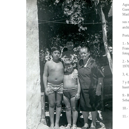
Agra
Guer
Marí
sus 
arch
Port
1.- 
Fran
fotog
2.- 
1976
3, 4
7 y 8
huer
9.- 
Seba
10.-
11.-