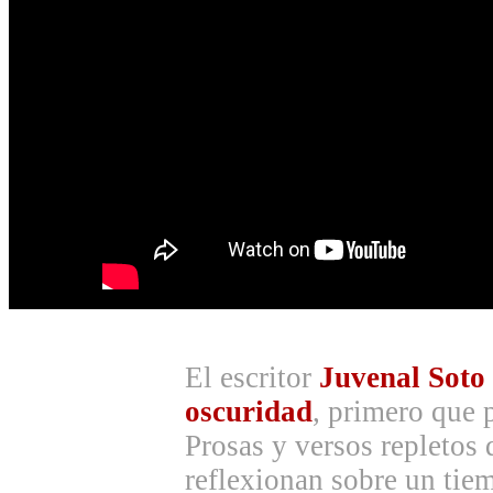
El escritor
Juvenal Soto
oscuridad
, primero que 
Prosas y versos repletos
reflexionan sobre un tie