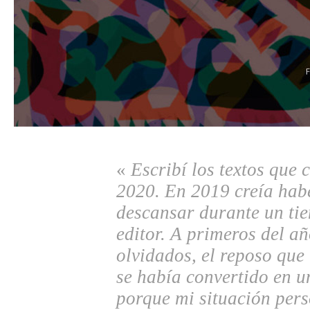
«
Escribí los textos que 
2020. En 2019 creía habe
descansar durante un tie
editor. A primeros del a
olvidados, el reposo que
se había convertido en u
porque mi situación pers