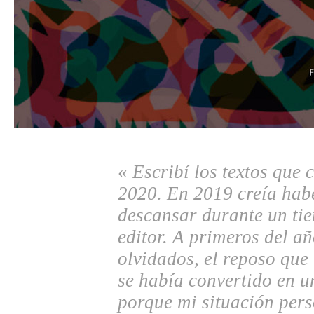
«
Escribí los textos que 
2020. En 2019 creía habe
descansar durante un tie
editor. A primeros del a
olvidados, el reposo que
se había convertido en u
porque mi situación pers