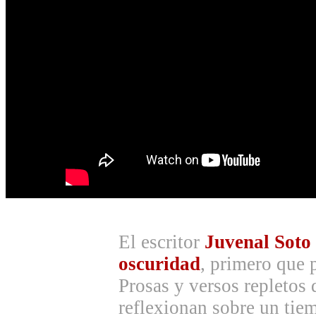
El escritor
Juvenal Soto
oscuridad
, primero que 
Prosas y versos repletos
reflexionan sobre un tie