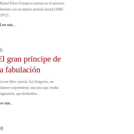
Rafael Pérez Estrada se estrena en el universo
literario con un intenso período inicial (1968-
1972) ...
Leer más...
6
El gran príncipe de
la fabulación
sí este libro: poesía. Así
Imágenes
, un
olumen sorprendente, una joya que irradia
maginación, que deslumbra...
eer más...
08