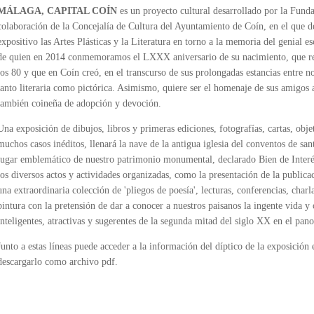
MÁLAGA, CAPITAL COÍN
es un proyecto cultural desarrollado por la Fund
colaboración de la Concejalía de Cultura del Ayuntamiento de Coín, en el que
expositivo las Artes Plásticas y la Literatura en torno a la memoria del genial 
de quien en 2014 conmemoramos el LXXX aniversario de su nacimiento, que res
los 80 y que en Coín creó, en el transcurso de sus prolongadas estancias entre n
tanto literaria como pictórica. Asimismo, quiere ser el homenaje de sus amigo
también coineña de adopción y devoción.
Una exposición de dibujos, libros y primeras ediciones, fotografías, cartas, obje
muchos casos inéditos, llenará la nave de la antigua iglesia del conventos de sa
lugar emblemático de nuestro patrimonio monumental, declarado Bien de Interé
los diversos actos y actividades organizadas, como la presentación de la public
una extraordinaria colección de 'pliegos de poesía', lecturas, conferencias, charl
pintura con la pretensión de dar a conocer a nuestros paisanos la ingente vida y
inteligentes, atractivas y sugerentes de la segunda mitad del siglo XX en el panor
Junto a estas líneas puede acceder a la información del díptico de la exposición e
descargarlo como archivo pdf.