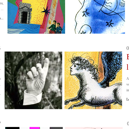
ea,
...
...
5
0
i
n
o
A
.
v
i
.
L
7