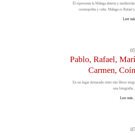
Él representa la Málaga abierta y mediterrán
cosmopolita y culta. Málaga es Rafael y 
Leer más
0
Pablo, Rafael, Mar
Carmen, Coí
En un lugar destacado entre mis libros teng
una fotografía..
Leer más..
0