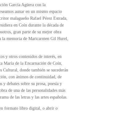
ación García Agüera con la
 deseamos aunar en un mismo espacio
escritor malagueño Rafael Pérez Estrada,
idiera en Coín durante la década de
osotros, gran parte de su mejor obra
s a la memoria de Maricarmen Gil Hurel,
tos y otros contenidos de interés, en
nta María de la Encarnación de Coín,
s Cultural, donde también se sucederán
ación, con ánimos de continuidad, de
as y debates sobre su prosa, poesía y
 obra de una de las personalidades más
ama de las letras y las artes españolas.
n formato libro digital, o abrir o