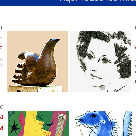
1
a
a
de
le
...
..
03
a
a