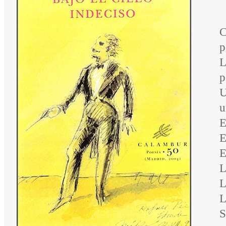
C
p
L
p
U
u
E
E
E
L
L
L
S