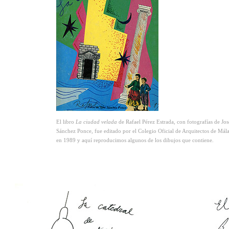
El libro
La ciudad velada
de Rafael Pérez Estrada, con fotografías de Jos
Sánchez Ponce, fue editado por el Colegio Oficial de Arquitectos de Mál
en 1989 y aquí reproducimos algunos de los dibujos que contiene.