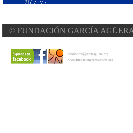
© FUNDACIÓN GARCÍA AGÜERA
fundacion@garciaaguera.org
www.fundaciongarciaaguera.org