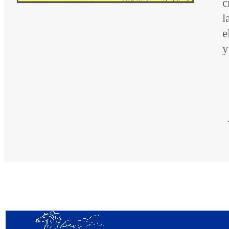
c
l
e
y