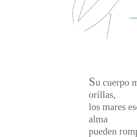
S
u cuerpo m
orillas,
los mares e
alma
pueden romp