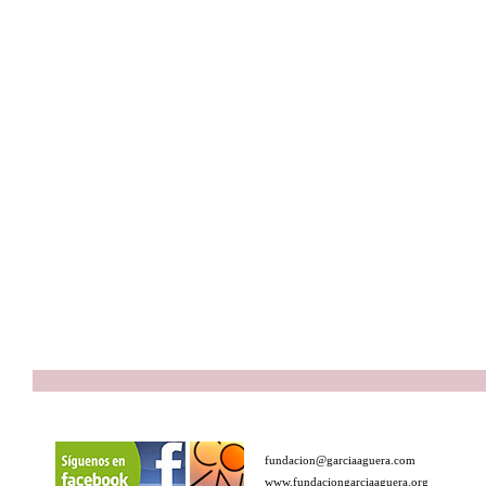
fundacion@garciaaguera.com
www.fundaciongarciaaguera.org