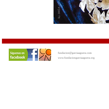
fundacion@garciaaguera.com
www.fundaciongarciaaguera.org