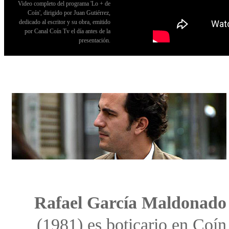
Video completo del programa 'Lo + de
Coín', dirigido por Juan Gutiérrez,
dedicado al escritor y su obra, emitido
por Canal Coín Tv el día antes de la
presentación.
Rafael García Maldonado
(1981) es boticario en Coín