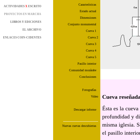
Características
ACTIVIDADES
X
ESCRITO
Estado actual
PROYECTOS EN MARCHA
Dimensiones
LIBROS Y EDICIONES
Conjunto monumental
EL ARCHIVO
Cueva 1
Cueva 2
ENLACES COIN-CIDENTES
Cueva 3
Cueva 4
Cueva 5
Pasillo interior
Comunidad mozárabe
Conclusiones
Fotografías
Cueva reseñada 
Video
Ésta es la cueva
Descargar informe
profundidad y di
misma iglesia. S
Nuevas cuevas descubiertas
el pasillo interi