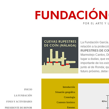
La Fundación García 
relación a la protecc
RUPESTRES DE CO
Marmolejo Cantos, Dir
lugar a dudas, que e
importante de los exi
junto al de Ronda; qu
futuro próximo, debe 
Introducción
INICIO
Situación geográfica
LA FUNDACIÓN
Cronología
FINES Y ACTIVIDADES
Contexto histórico
Entorno
PRESIDENTE DE HONOR