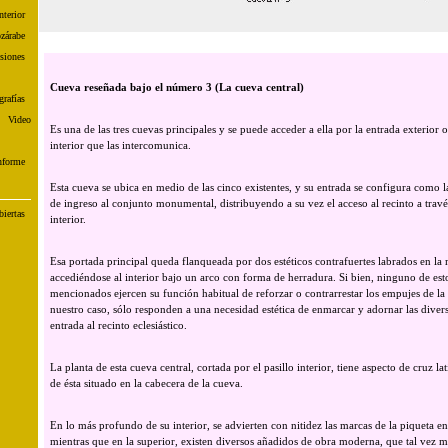
nterior
zárabe
siones
Cueva reseñada bajo el número 3 (La cueva central)
rafías
Video
Es una de las tres cuevas principales y se puede acceder a ella por la entrada exterior o
interior que las intercomunica.
nforme
Esta cueva se ubica en medio de las cinco existentes, y su entrada se configura como l
de ingreso al conjunto monumental, distribuyendo a su vez el acceso al recinto a través
iertas
interior.
Esa portada principal queda flanqueada por dos estéticos contrafuertes labrados en la
accediéndose al interior bajo un arco con forma de herradura. Si bien, ninguno de esto
mencionados ejercen su función habitual de reforzar o contrarrestar los empujes de la
nuestro caso, sólo responden a una necesidad estética de enmarcar y adornar las diver
entrada al recinto eclesiástico.
La planta de esta cueva central, cortada por el pasillo interior, tiene aspecto de cruz lat
de ésta situado en la cabecera de la cueva.
En lo más profundo de su interior, se advierten con nitidez las marcas de la piqueta en 
mientras que en la superior, existen diversos añadidos de obra moderna, que tal vez m