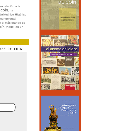
n relación a la
 COÍN
, ha
el Archivo Histórico
o monumental
mo el más grande de
Coín, y que, en un