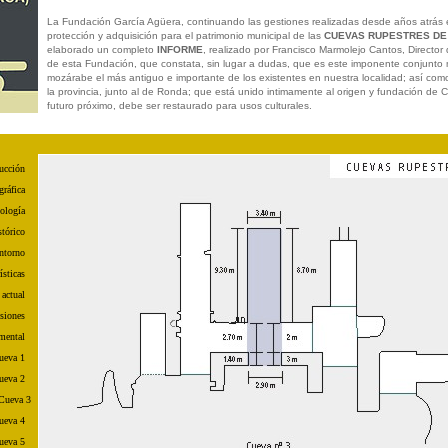
La Fundación García Agüera, continuando las gestiones realizadas desde años atrás e
protección y adquisición para el patrimonio municipal de las
CUEVAS RUPESTRES DE
elaborado un completo
INFORME
, realizado por Francisco Marmolejo Cantos, Director d
de esta Fundación, que constata, sin lugar a dudas, que es este imponente conjunt
mozárabe el más antiguo e importante de los existentes en nuestra localidad; así co
la provincia, junto al de Ronda; que está unido intimamente al origen y fundación de 
futuro próximo, debe ser restaurado para usos culturales.
ucción
gráfica
ología
tórico
ntorno
ísticas
 actual
siones
mental
ueva 1
ueva 2
Cueva 3
ueva 4
ueva 5