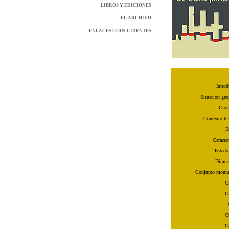
LIBROS Y EDICIONES
EL ARCHIVO
ENLACES COIN-CIDENTES
Introd
Situación geo
Cron
Contexto his
E
Caracter
Estado
Dimen
Conjunto monu
C
C
C
C