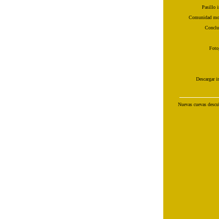
Pasillo i
Comunidad mo
Conclu
Fotog
Descargar i
Nuevas cuevas descub