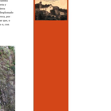
cuentra
erta y
ierra
 desplomado
 roca, por
ar que, o
o o, con