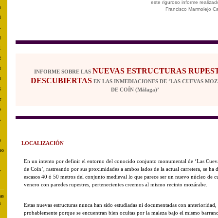
este riguroso informe realizad
s
Francisco Marmolejo C
l
s
l
1
2
3
NUEVAS ESTRUCTURAS RUPES
INFORME SOBRE LAS
4
DESCUBIERTAS
EN LAS INMEDIACIONES DE ‘LAS CUEVAS MO
5
DE COÍN (Málaga)’
r
e
s
s
LOCALIZACIÓN
eo
En un intento por definir el entorno del conocido conjunto monumental de ‘Las Cuev
de Coín’, rastreando por sus proximidades a ambos lados de la actual carretera, se ha 
e
escasos 40 ó 50 metros del conjunto medieval lo que parece ser un nuevo núcleo de c
venero con paredes rupestres, pertenecientes creemos al mismo recinto mozárabe.
as
s
Estas nuevas estructuras nunca han sido estudiadas ni documentadas con anterioridad,
probablemente porque se encuentran bien ocultas por la maleza bajo el mismo barranc