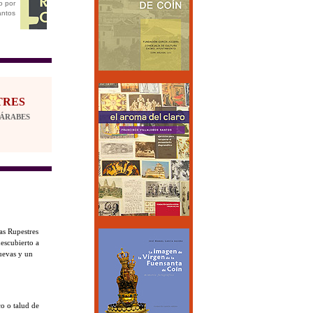
o por
antos
TRES
ZÁRABES
as Rupestres
descubierto a
uevas y un
o o talud de