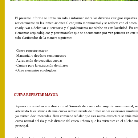
El presente informe se limita tan sólo a informar sobre los diversos vestigios rupestres
recientemente en las inmediaciones al conjunto monumental y se redacta con el deseo
coadyuvar a delimitar el territorio y el poblamiento mozárabe en esta localidad. En co
elementos arqueológicos y patrimoniales que se documentan por vez primera en este 
sido clasificados de la manera siguiente:
-Cueva rupestre mayor
-Manantial y depósito semirrupestre
-Agrupación de pequeñas cuevas
-Cantera para la extracción de sillares
-Otros elementos etnológicos
CUEVA RUPESTRE MAYOR
Apenas unos metros con dirección al Noroeste del conocido conjunto monumental, se
advertido la existencia de una cueva semienterrada de dimensiones exteriores similares
ya existen documentadas. Bien conviene señalar que esta nueva estructura se sitúa má
curso natural del río y más distante del casco urbano que las existentes en el núcleo m
principal.