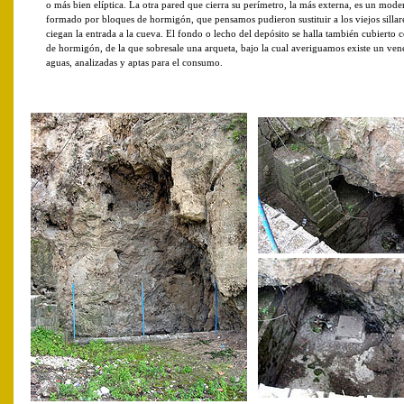
o más bien elíptica. La otra pared que cierra su perímetro, la más externa, es un mod
formado por bloques de hormigón, que pensamos pudieron sustituir a los viejos sillar
ciegan la entrada a la cueva. El fondo o lecho del depósito se halla también cubierto 
de hormigón, de la que sobresale una arqueta, bajo la cual averiguamos existe un vene
aguas, analizadas y aptas para el consumo.