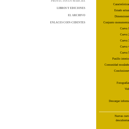
PROYECTOS EN MARCHA
Característica
LIBROS Y EDICIONES
Estado actua
EL ARCHIVO
Dimensione
Conjunto monumenta
ENLACES COIN-CIDENTES
Cueva 
Cueva 
Cueva 
Cueva 
Cueva 
Pasillo interio
Comunidad mozárab
Conclusione
Fotografía
Vid
Descargar inform
Nuevas cuev
descubierta