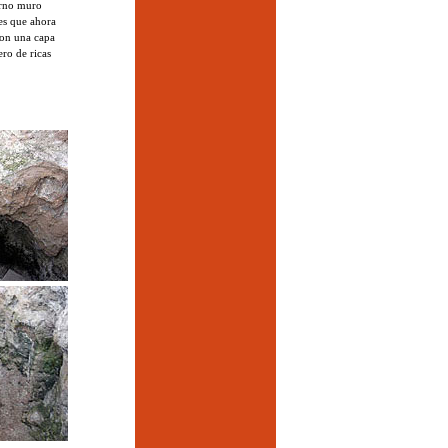
erno muro
es que ahora
con una capa
ro de ricas