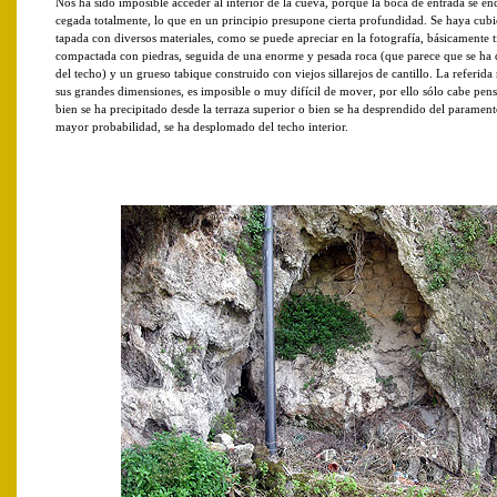
Nos ha sido imposible acceder al interior de la cueva, porque la boca de entrada se en
cegada totalmente, lo que en un principio presupone cierta profundidad. Se haya cubi
tapada con diversos materiales, como se puede apreciar en la fotografía, básicamente t
compactada con piedras, seguida de una enorme y pesada roca (que parece que se ha
del techo) y un grueso tabique construido con viejos sillarejos de cantillo. La referida
sus grandes dimensiones, es imposible o muy difícil de mover, por ello sólo cabe pens
bien se ha precipitado desde la terraza superior o bien se ha desprendido del parament
mayor probabilidad, se ha desplomado del techo interior.