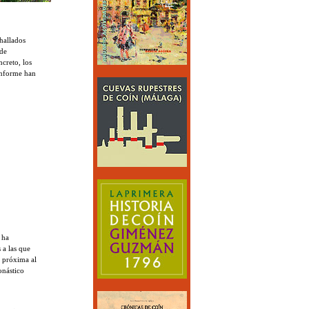
 hallados
 de
ncreto, los
informe han
 ha
 a las que
s próxima al
onástico