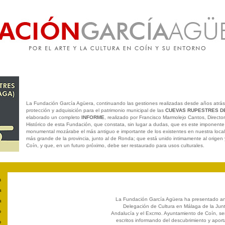
La Fundación García Agüera, continuando las gestiones realizadas desde años atrás 
protección y adquisición para el patrimonio municipal de las
CUEVAS RUPESTRES D
elaborado un completo
INFORME
, realizado por Francisco Marmolejo Cantos, Director
Histórico de esta Fundación, que constata, sin lugar a dudas, que es este imponente
monumental mozárabe el más antiguo e importante de los existentes en nuestra local
más grande de la provincia, junto al de Ronda; que está unido intimamente al origen
Coín, y que, en un futuro próximo, debe ser restaurado para usos culturales.
n
a
La Fundación García Agüera ha presentado an
a
Delegación de Cultura en Málaga de la Jun
o
Andalucía y el Excmo. Ayuntamiento de Coín, s
escritos informando del descubrimiento y apor
o