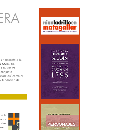
en relación a la
E COÍN
, ha
 del Archivo
 conjunto
idad; así como el
 y fundación de
te la
ta de
endos
tando