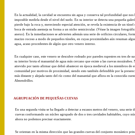
En la actualidad, la cavidad se encuentra sin agua y conserva tal profundidad que nos 
imposible medirla desde el nivel del suelo. En su interior se detecta una pequeña galer
pierde bajo la roca y, mereciendo especial atención, se revela la existencia de un túnel 
boca de entrada asemeja su forma a un nicho semicircular. (Véase la imagen fotográfic
anexo). En la inmediaciones se advierten además una serie de orificios circulares, for
macizo rocoso a modo de pequeños túneles, en cuyas proximidades aún resuman algun
agua, acaso procedentes de algún que otro venero interno.
En cualquier caso, este venero se descubre rodeado por paredes rupestres en tres de su
su interior brota el manantial de agua más cercano que existe a las cuevas mozárabes. 
atrevido por tanto afirmar que debió abastecer en época medieval a los miembros de e
comunidad por motivos de proximidad, siendo esto también defendible por la presen
más distante y alejada tanto del río como del manantial que aflora en la conocida cues
Almendrillos.
AGRUPUACIÓN DE PEQUEÑAS CUEVAS
En una segunda visita se ha llegado a detectar a escasos metros del venero, una serie 
cuevas conformando un núcleo agrupado de dos o tres cavidades habitables, cuyo n
ahora no podemos precisar exactamente.
Se orientan en la misma dirección que las grandes cuevas del conjunto monástico princ