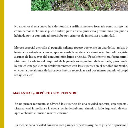
No sabemos si esta cueva ha sido horadada artificialmente o formada como abrigo nat
como hemos dicho no se puede entrar, pero en cualquier caso presumimos que pudo e
habitada por la comunidad mozárabe por criterios de inmediata proximidad.
Merece especial atención el pequeño saliente rocoso que existe en una de las jambas d
bóveda de entrada a la cueva, que recuerda la tendencia a cerrarse en herradura existe
algunas de las cuevas del conjunto monástico principal. Posiblemente esa forma primi
visto modificada tras el desplomé de la pesada roca que impide la entrada, pero desde 
lo que es innegable es su similar parentesco con las existentes en el cenobio mozárabe
en cuenta que algunas de las cuevas fueron recrecidas casi dos metros cuando el propi
rebajó el suelo.
MANANTIAL y DEPÓSITO SEMIRUPESTRE
En un primer momento se advirtió la existencia de una cavidad rupestre, con aspecto d
cisterna, casi inmediata a la cueva recién descubierta, situada al lado izquierdo de ésta
aprovechando el mismo macizo calcáreo.
La mencionada cavidad conserva tres paredes rupestres originales y tiene disposición 