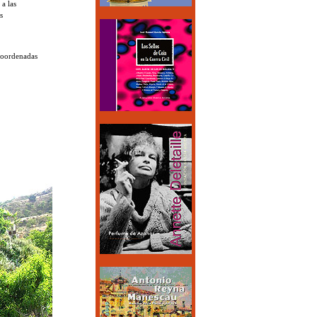
 a las
s
 coordenadas