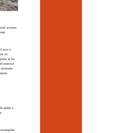
ural, porque
star
el arco o
nte en
genia se ha
el exterior
, teniendo
etario
e aljibe o
 y
rectangular