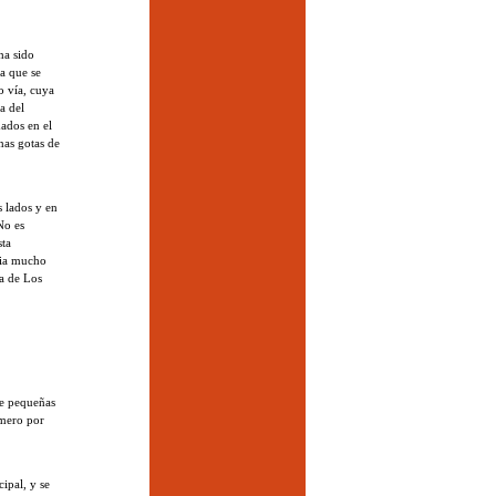
ha sido
ía que se
o vía, cuya
a del
mados en el
as gotas de
s lados y en
No es
sta
cia mucho
ta de Los
de pequeñas
úmero por
ipal, y se